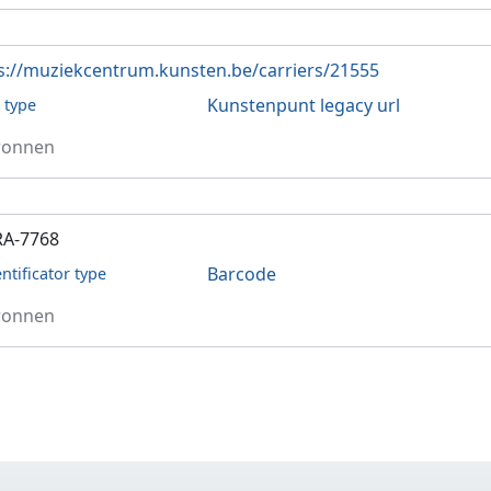
s://muziekcentrum.kunsten.be/carriers/21555
Kunstenpunt legacy url
l type
ronnen
RA-7768
Barcode
entificator type
ronnen