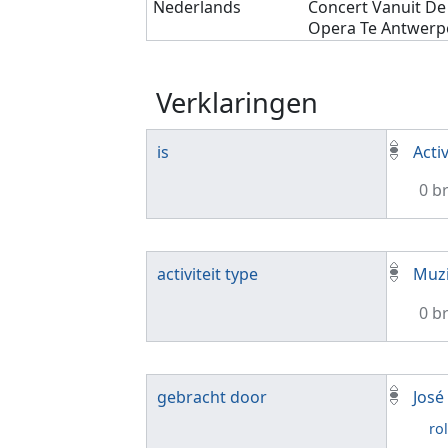
Nederlands
Concert Vanuit D
Opera Te Antwerp
Verklaringen
is
Activ
0 b
activiteit type
Muzi
0 b
gebracht door
José
rol