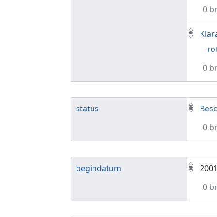
0 b
Klar
rol
0 b
status
Besc
0 b
begindatum
200
0 b