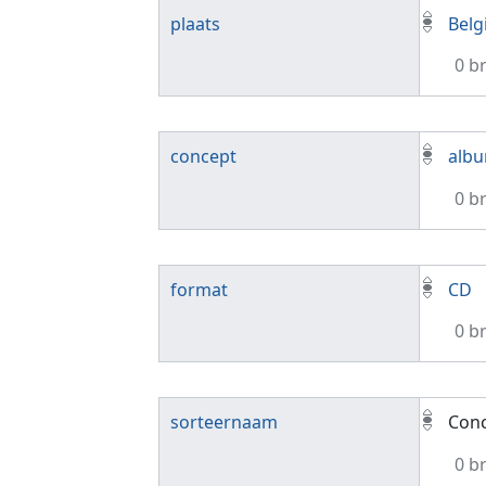
plaats
Belg
0 b
concept
alb
0 b
format
CD
0 b
sorteernaam
Conc
0 b