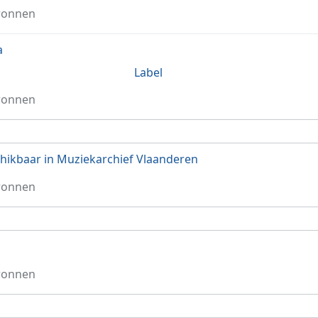
ronnen
a
Label
ronnen
hikbaar in Muziekarchief Vlaanderen
ronnen
1
ronnen