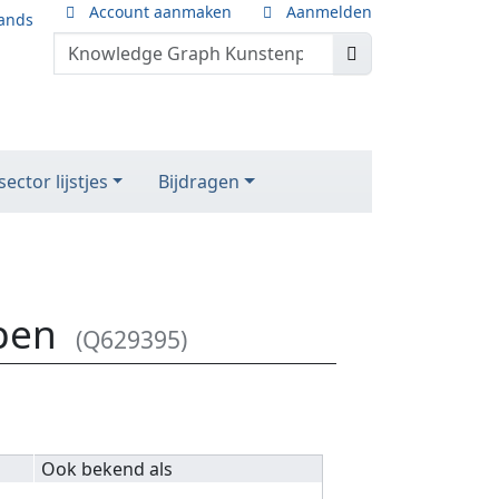
Account aanmaken
Aanmelden
ands
ector lijstjes
Bijdragen
pen
(Q629395)
Ook bekend als