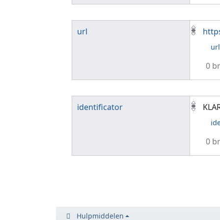
url
http
ur
0 b
identificator
KLA
id
0 b
Hulpmiddelen