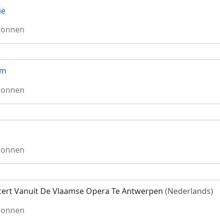
ië
ronnen
um
ronnen
ronnen
ert Vanuit De Vlaamse Opera Te Antwerpen
(Nederlands)
ronnen