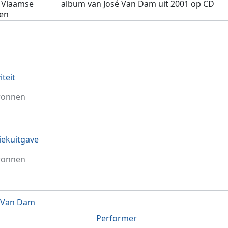
e Vlaamse
album van José Van Dam uit 2001 op CD
en
iteit
ronnen
ekuitgave
ronnen
 Van Dam
Performer