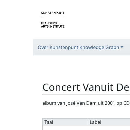
Over Kunstenpunt Knowledge Graph
Concert Vanuit D
Ga naar:
navigatie
,
zoeken
album van José Van Dam uit 2001 op CD
Taal
Label