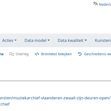
Nederl
Acties
Data model
Data kwaliteit
Kunstens
na
Overleg
Brontekst bekijken
Geschiedenis w
unsten/muziekarchief-vlaanderen-zwaait-zijn-deuren-open/
chief