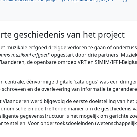
rte geschiedenis van het project
 het muzikale erfgoed dreigde verloren te gaan of ondertus
Vlaams muzikaal erfgoed
' opgestart door drie partners: Muzi
 Vlaanderen, de openbare omroep VRT en SIMIM/IFPI-Belgi
en centrale, éénvormige digitale 'catalogus' was een drin
 schroeven en de overlevering van informatie te garander
 Vlaanderen werd bijgevolg de eerste doelstelling van het p
 economische en doeltreffende manier om de geschiedenis 
lligente gegevensstructuur is het mogelijk om gerichte zoe
ar te stellen. Voor onderzoeksdoeleinden (wetenschappelijk 