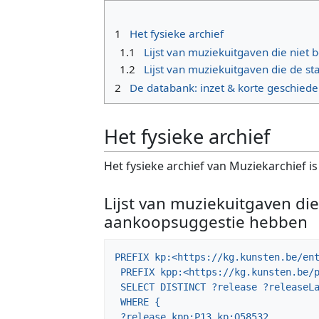
1
Het fysieke archief
1.1
Lijst van muziekuitgaven die niet
1.2
Lijst van muziekuitgaven die de s
2
De databank: inzet & korte geschieden
Het fysieke archief
Het fysieke archief van Muziekarchief i
Lijst van muziekuitgaven die
aankoopsuggestie hebben
PREFIX kp:<https://kg.kunsten.be/ent
 PREFIX kpp:<https://kg.kunsten.be/prop/direct/>

 SELECT DISTINCT ?release ?releaseLabel (GROUP_CONCAT(DISTINCT ?creditlabel; SEPARATOR=", ") AS ?credits)

 WHERE {

 ?release kpp:P13 kp:Q58532.
