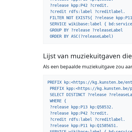
 ?release kpp:P42 ?credit.

 ?credit rdfs:label ?creditlabel.

 FILTER NOT EXISTS{ ?release kpp:P11 ?status }

 SERVICE wikibase:label { bd:serviceParam wikibase:language "[AUTO_LANGUAGE],nl,en" . }}

 GROUP BY ?release ?releaseLabel

 ORDER BY ASC(?releaseLabel)
Lijst van muziekuitgaven di
Als een bepaalde muziekuitgave zou aa
PREFIX kp:<https://kg.kunsten.be/ent
 PREFIX kpp:<https://kg.kunsten.be/prop/direct/>

 SELECT DISTINCT ?release ?releaseLabel (GROUP_CONCAT(DISTINCT ?creditlabel; SEPARATOR=", ") AS ?credits)

 WHERE {

 ?release kpp:P13 kp:Q58532.

 ?release kpp:P42 ?credit.

 ?credit rdfs:label ?creditlabel.

 ?release kpp:P11 kp:Q1585651.

 SERVICE wikibase:label { bd:serviceParam wikibase:language "[AUTO_LANGUAGE],nl,en" . }}
