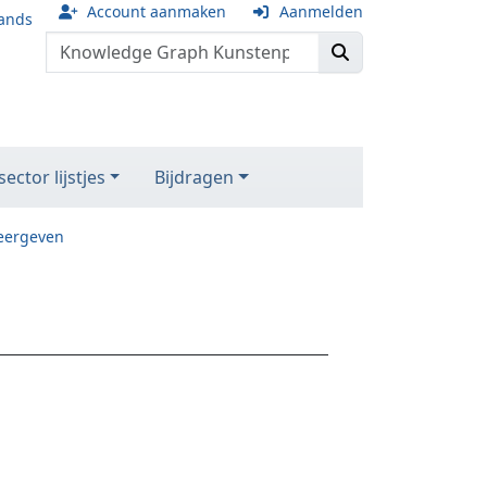
Account aanmaken
Aanmelden
ands
ector lijstjes
Bijdragen
eergeven