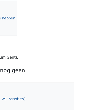
ie hebben
ium Gent).
n nog geen