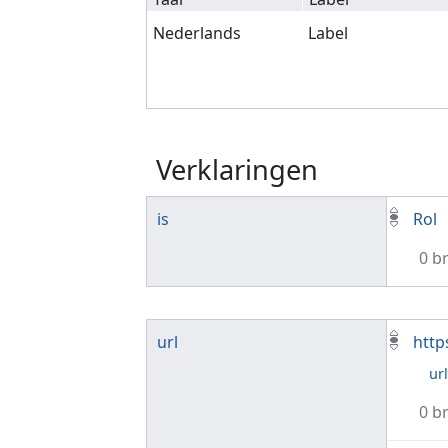
Nederlands
Label
Verklaringen
is
Rol
0 b
url
http
ur
0 b