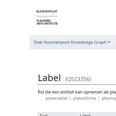
Over Kunstenpunt Knowledge Graph
Label
(Q523356)
Ga naar:
navigatie
,
zoeken
Rol die een entiteit kan opnemen als pl
platenlabel
platenfirma
phonog
Taal
Label