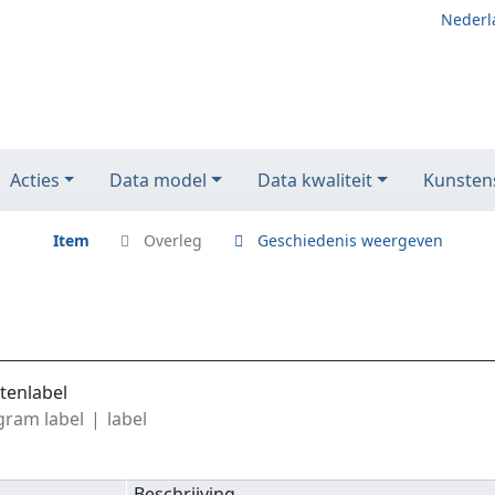
Nederl
Acties
Data model
Data kwaliteit
Kunstens
Item
Overleg
Geschiedenis weergeven
atenlabel
ram label
label
Beschrijving