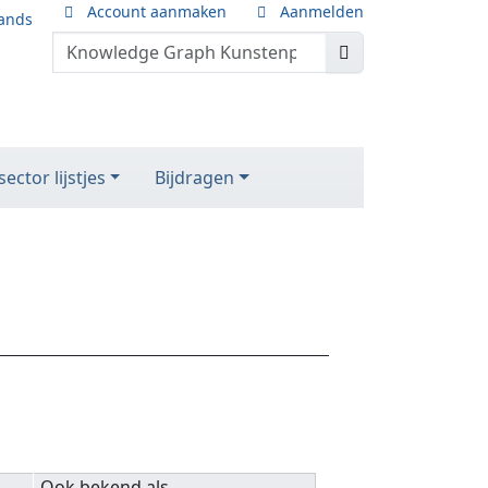
Account aanmaken
Aanmelden
ands
ector lijstjes
Bijdragen
Ook bekend als