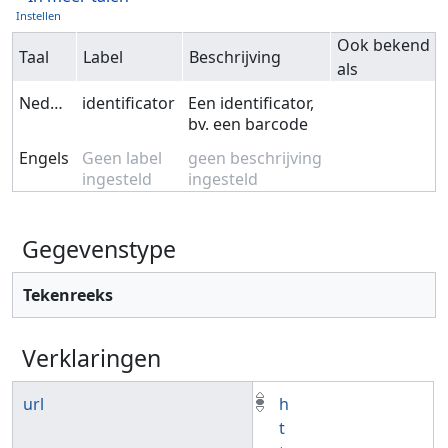
Instellen
Ook bekend
Taal
Label
Beschrijving
als
Nederlands
identificator
Een identificator,
bv. een barcode
Engels
Geen label
geen beschrijving
ingesteld
ingesteld
Gegevenstype
Tekenreeks
Verklaringen
url
h
t