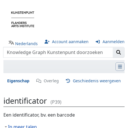
Account aanmaken
Aanmelden
Nederlands
Eigenschap
Overleg
Geschiedenis weergeven
identificator
(P39)
Ga naar:
navigatie
,
zoeken
Een identificator, bv. een barcode
In meer talen