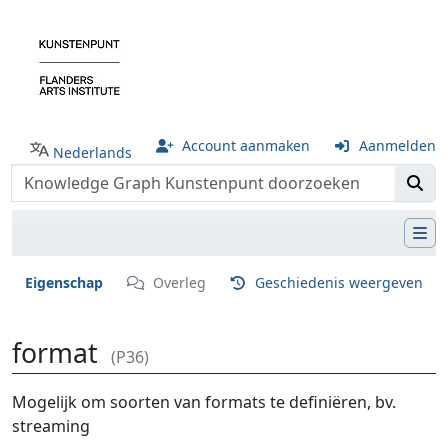
Account aanmaken
Aanmelden
Nederlands
Eigenschap
Overleg
Geschiedenis weergeven
format
(P36)
Ga naar:
navigatie
,
zoeken
Mogelijk om soorten van formats te definiëren, bv.
streaming