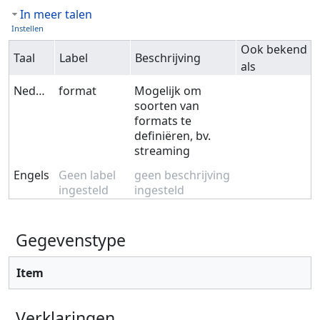
In meer talen
Instellen
Ook bekend
Taal
Label
Beschrijving
als
Nederlands
format
Mogelijk om
soorten van
formats te
definiëren, bv.
streaming
Engels
Geen label
geen beschrijving
ingesteld
ingesteld
Gegevenstype
Item
Verklaringen