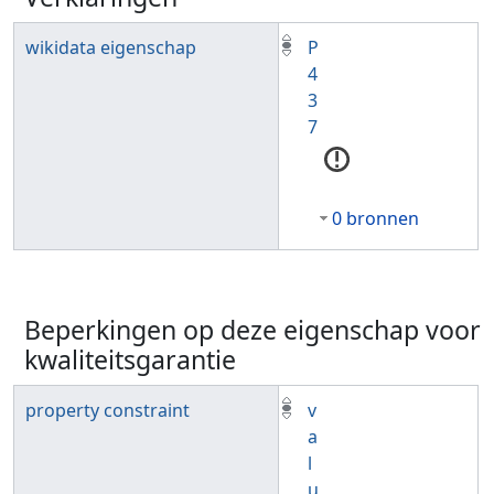
wikidata eigenschap
P
4
3
7
0 bronnen
Beperkingen op deze eigenschap voor
kwaliteitsgarantie
property constraint
v
a
l
u