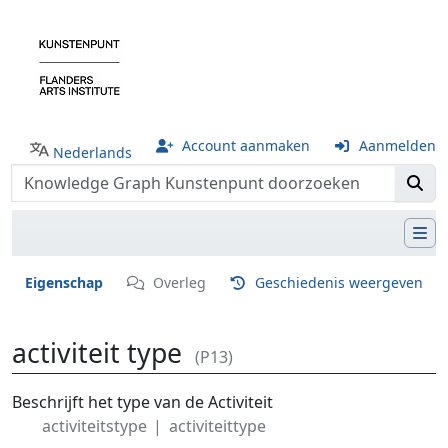
Account aanmaken
Aanmelden
Nederlands
Eigenschap
Overleg
Geschiedenis weergeven
activiteit type
(P13)
Ga naar:
navigatie
,
zoeken
Beschrijft het type van de Activiteit
activiteitstype
activiteittype