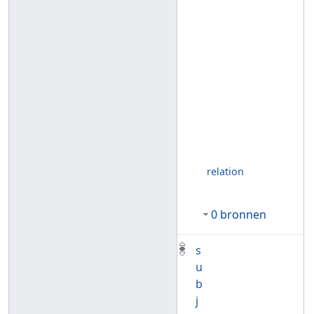
relation
0 bronnen
s
u
b
j