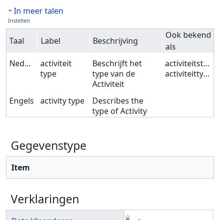
In meer talen
Instellen
Ook bekend
Taal
Label
Beschrijving
als
Nederlands
activiteit
Beschrijft het
activiteitstype
type
type van de
activiteittype
Activiteit
Engels
activity type
Describes the
type of Activity
Gegevenstype
Item
Verklaringen