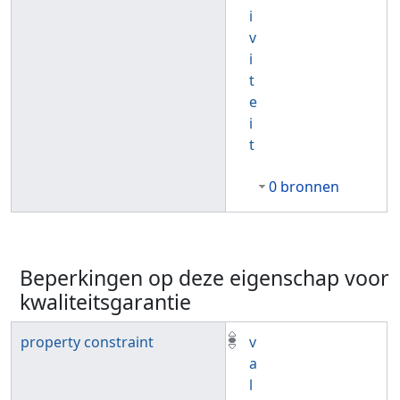
i
v
i
t
e
i
t
0 bronnen
Beperkingen op deze eigenschap voor
kwaliteitsgarantie
property constraint
v
a
l