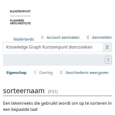
Account aanmaken
Aanmelden
Nederlands
Eigenschap
Overleg
Geschiedenis weergeven
sorteernaam
(P31)
Ga naar:
navigatie
,
zoeken
Een tekenreeks die gebruikt wordt om op te sorteren in
een bepaalde taal