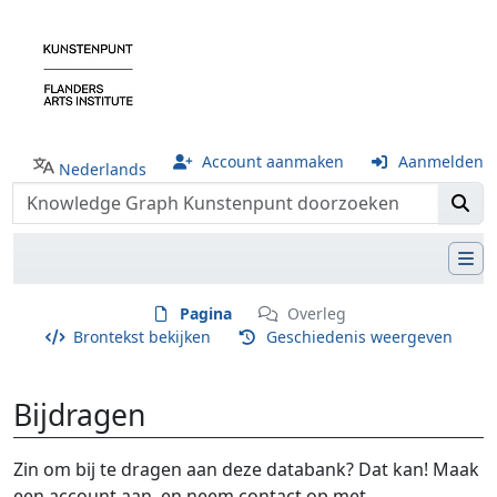
Account aanmaken
Aanmelden
Nederlands
Pagina
Overleg
Brontekst bekijken
Geschiedenis weergeven
Bijdragen
Ga naar:
navigatie
,
zoeken
Zin om bij te dragen aan deze databank? Dat kan! Maak
een account aan, en neem contact op met