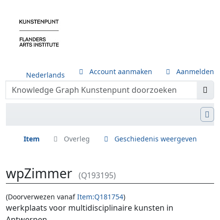
Account aanmaken
Aanmelden
Nederlands
Item
Overleg
Geschiedenis weergeven
wpZimmer
(Q193195)
(Doorverwezen vanaf
Item:Q181754
)
Ga naar:
navigatie
,
zoeken
werkplaats voor multidisciplinaire kunsten in
Antwerpen