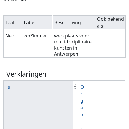
Ook bekend
Taal
Label
Beschrijving
als
Nederlands
wpZimmer
werkplaats voor
multidisciplinaire
kunsten in
Antwerpen
Verklaringen
is
O
r
g
a
n
i
s