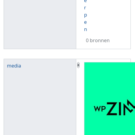
e
r
p
e
n
0 bronnen
media