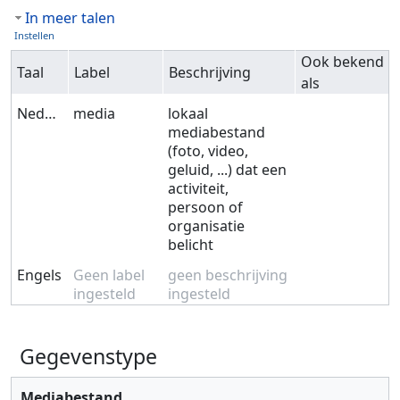
In meer talen
Instellen
Ook bekend
Taal
Label
Beschrijving
als
Nederlands
media
lokaal
mediabestand
(foto, video,
geluid, ...) dat een
activiteit,
persoon of
organisatie
belicht
Engels
Geen label
geen beschrijving
ingesteld
ingesteld
Gegevenstype
Mediabestand