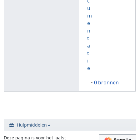
c
u
m
e
n
t
a
t
i
e
0 bronnen
Hulpmiddelen
Deze pagina is voor het laatst