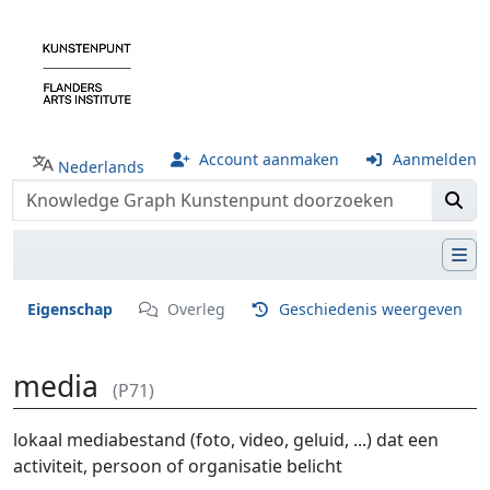
Account aanmaken
Aanmelden
Nederlands
Eigenschap
Overleg
Geschiedenis weergeven
media
(P71)
Ga naar:
navigatie
,
zoeken
lokaal mediabestand (foto, video, geluid, ...) dat een
activiteit, persoon of organisatie belicht