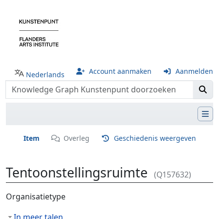
Account aanmaken
Aanmelden
Nederlands
Item
Overleg
Geschiedenis weergeven
Tentoonstellingsruimte
(Q157632)
Ga naar:
navigatie
,
zoeken
Organisatietype
In meer talen