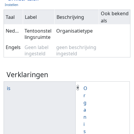
Instellen
Ook bekend
Taal
Label
Beschrijving
als
Nederlands
Tentoonstel
Organisatietype
lingsruimte
Engels
Geen label
geen beschrijving
ingesteld
ingesteld
Verklaringen
is
O
r
g
a
n
i
s