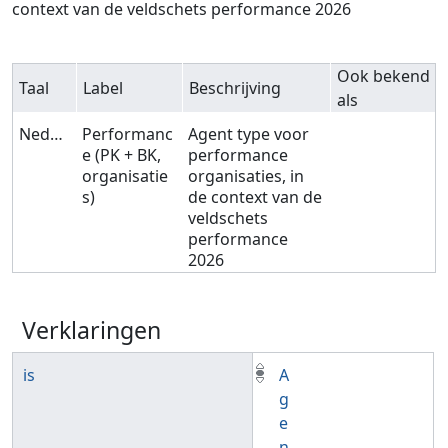
context van de veldschets performance 2026
Ook bekend
Taal
Label
Beschrijving
als
Nederlands
Performanc
Agent type voor
e (PK + BK,
performance
organisatie
organisaties, in
s)
de context van de
veldschets
performance
2026
Verklaringen
is
A
g
e
n