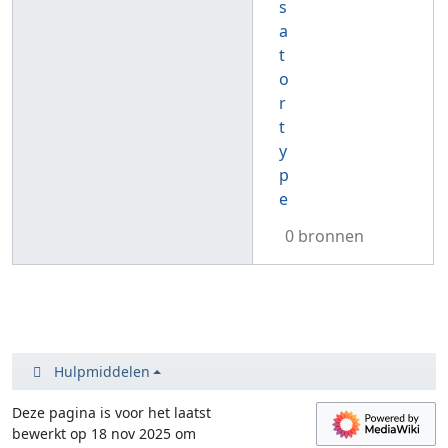
s
a
t
o
r
t
y
p
e
0 bronnen
Hulpmiddelen
Deze pagina is voor het laatst
bewerkt op 18 nov 2025 om