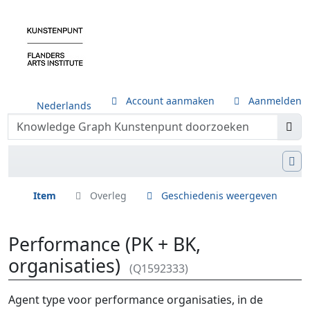
Account aanmaken
Aanmelden
Nederlands
Item
Overleg
Geschiedenis weergeven
Performance (PK + BK,
organisaties)
(Q1592333)
Ga naar:
navigatie
,
zoeken
Agent type voor performance organisaties, in de