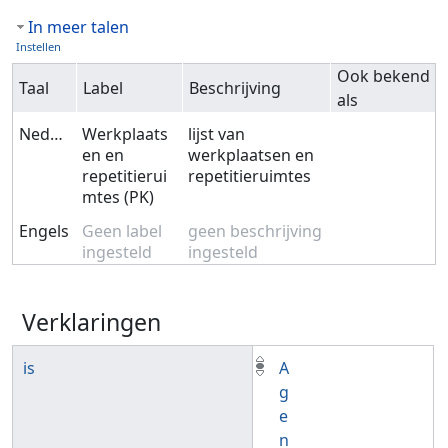
In meer talen
Instellen
Ook bekend
Taal
Label
Beschrijving
als
Nederlands
Werkplaats
lijst van
en en
werkplaatsen en
repetitierui
repetitieruimtes
mtes (PK)
Engels
Geen label
geen beschrijving
ingesteld
ingesteld
Verklaringen
is
A
g
e
n