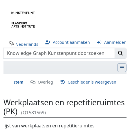
Account aanmaken
Aanmelden
Nederlands
Item
Overleg
Geschiedenis weergeven
Werkplaatsen en repetitieruimtes
(PK)
(Q1581569)
Ga naar:
navigatie
,
zoeken
lijst van werkplaatsen en repetitieruimtes