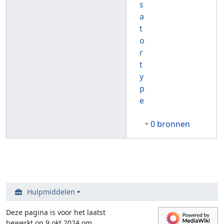
s
a
t
o
r
t
y
p
e
0 bronnen
Hulpmiddelen
Deze pagina is voor het laatst
bewerkt op 9 okt 2024 om