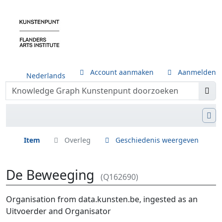
Account aanmaken
Aanmelden
Nederlands
Item
Overleg
Geschiedenis weergeven
De Beweeging
(Q162690)
Ga naar:
navigatie
,
zoeken
Organisation from data.kunsten.be, ingested as an
Uitvoerder and Organisator