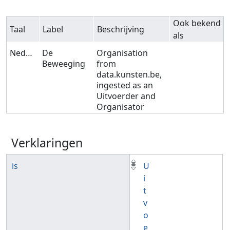
Ook bekend
Taal
Label
Beschrijving
als
Nederlands
De
Organisation
Beweeging
from
data.kunsten.be,
ingested as an
Uitvoerder and
Organisator
Verklaringen
is
U
i
t
v
o
e