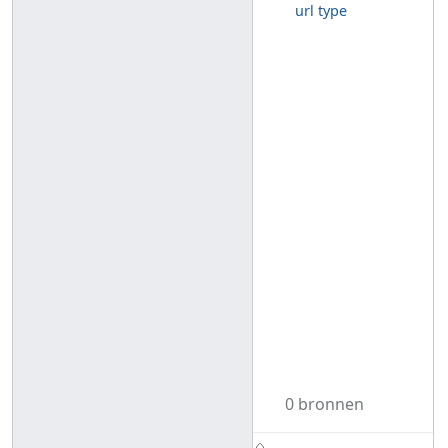
url type
0 bronnen