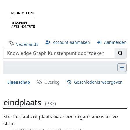
Account aanmaken
Aanmelden
Nederlands
Eigenschap
Overleg
Geschiedenis weergeven
eindplaats
(P33)
Ga naar:
navigatie
,
zoeken
Sterfteplaats of plaats waar een organisatie is als ze
stopt