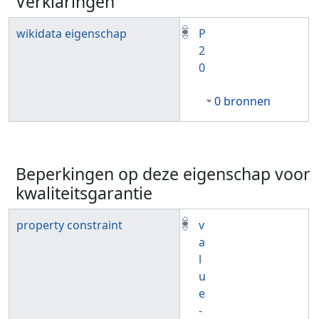
Verklaringen
wikidata eigenschap
P
2
0
0 bronnen
Beperkingen op deze eigenschap voor
kwaliteitsgarantie
property constraint
v
a
l
u
e
-