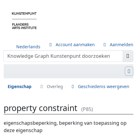
Account aanmaken
Aanmelden
Nederlands
Eigenschap
Overleg
Geschiedenis weergeven
property constraint
(P85)
Ga naar:
navigatie
,
zoeken
eigenschapsbeperking, beperking van toepassing op
deze eigenschap