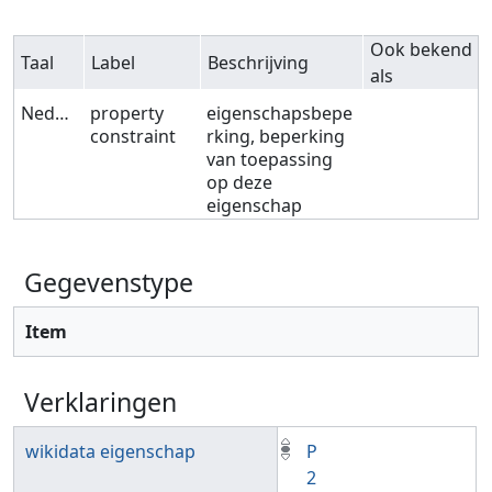
Ook bekend
Taal
Label
Beschrijving
als
Nederlands
property
eigenschapsbepe
constraint
rking, beperking
van toepassing
op deze
eigenschap
Gegevenstype
Item
Verklaringen
wikidata eigenschap
P
2