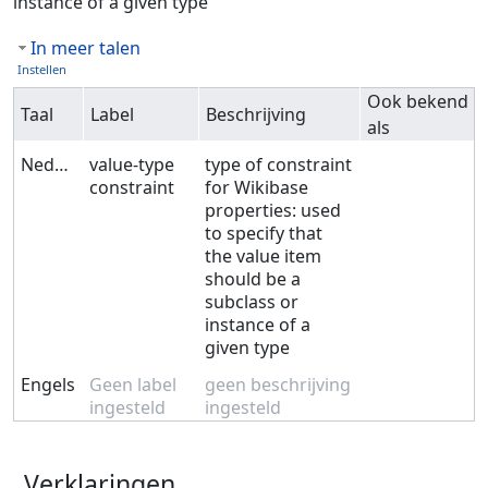
instance of a given type
In meer talen
Instellen
Ook bekend
Taal
Label
Beschrijving
als
Nederlands
value-type
type of constraint
constraint
for Wikibase
properties: used
to specify that
the value item
should be a
subclass or
instance of a
given type
Engels
Geen label
geen beschrijving
ingesteld
ingesteld
Verklaringen