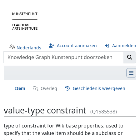
Account aanmaken
Aanmelden
Nederlands
Item
Overleg
Geschiedenis weergeven
value-type constraint
(Q1585538)
Ga naar:
navigatie
,
zoeken
type of constraint for Wikibase properties: used to
specify that the value item should be a subclass or