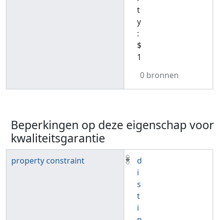
t
y
:
$
1
0 bronnen
Beperkingen op deze eigenschap voor
kwaliteitsgarantie
property constraint
d
i
s
t
i
n