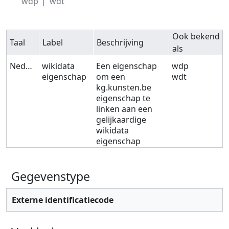
wdp
wdt
Ook bekend
Taal
Label
Beschrijving
als
Nederlands
wikidata
Een eigenschap
wdp
eigenschap
om een
wdt
kg.kunsten.be
eigenschap te
linken aan een
gelijkaardige
wikidata
eigenschap
Gegevenstype
Externe identificatiecode