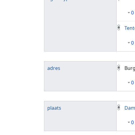
0
Tent
0
adres
Burg
0
plaats
Da
0