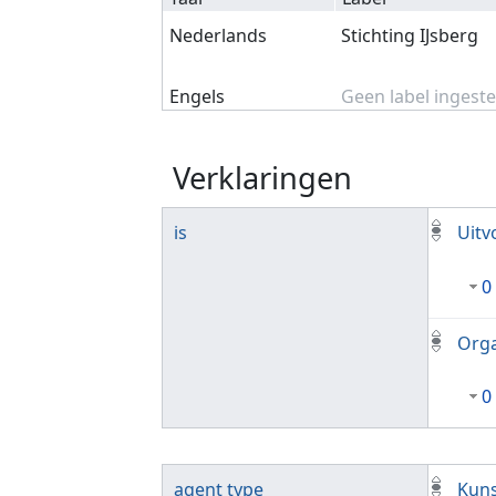
Nederlands
Stichting IJsberg
Engels
Geen label ingeste
Verklaringen
is
Uitv
0
Orga
0
agent type
Kuns