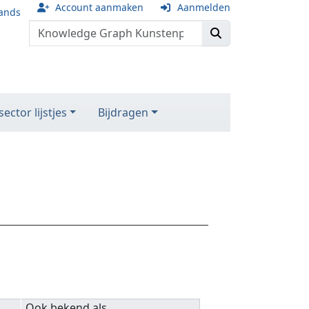
Account aanmaken
Aanmelden
ands
ector lijstjes
Bijdragen
Ook bekend als