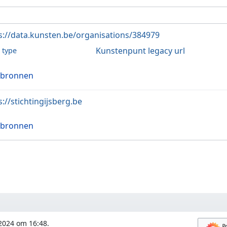
s://data.kunsten.be/organisations/384979
Kunstenpunt legacy url
l type
 bronnen
s://stichtingijsberg.be
 bronnen
 2024 om 16:48.