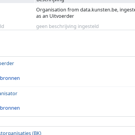
Organisation from data.kunsten.be, ingest
as an Uitvoerder
ld
geen beschrijving ingesteld
oerder
 bronnen
nisator
 bronnen
torganisaties (BK)