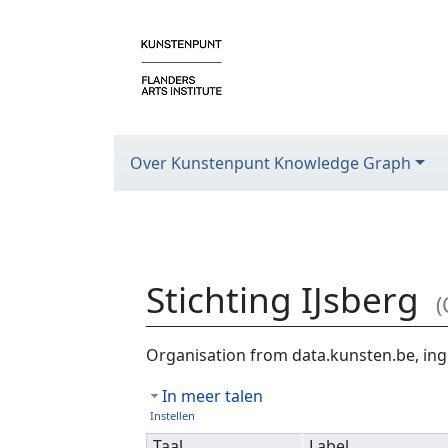
Over Kunstenpunt Knowledge Graph
Stichting IJsberg
(
Ga naar:
navigatie
,
zoeken
Organisation from data.kunsten.be, ing
In meer talen
Instellen
Taal
Label