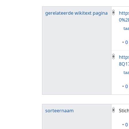
gerelateerde wikitext pagina
http
0%2
taa
0
http
8Q1
taa
0
sorteernaam
Stic
0