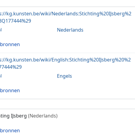
s://kg.kunsten.be/wiki/Nederlands:Stichting%20IJsberg%2
8Q177444%29
Nederlands
l
 bronnen
s://kg.kunsten.be/wiki/English:Stichting%20IJsberg%20%2
77444%29
Engels
l
 bronnen
hting IJsberg
(Nederlands)
 bronnen