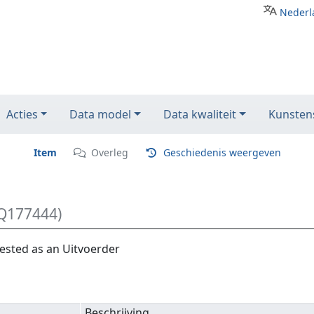
Nederl
Acties
Data model
Data kwaliteit
Kunstens
Item
Overleg
Geschiedenis weergeven
Q177444)
ested as an Uitvoerder
Beschrijving