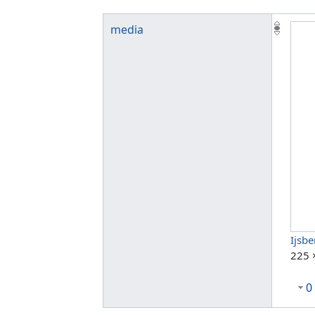
media
Ijsb
225 
0