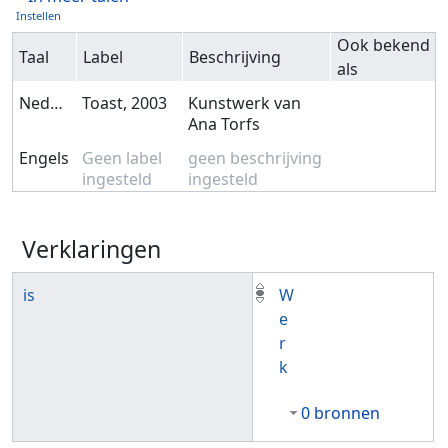
Instellen
Ook bekend
Taal
Label
Beschrijving
als
Nederlands
Toast, 2003
Kunstwerk van
Ana Torfs
Engels
Geen label
geen beschrijving
ingesteld
ingesteld
Verklaringen
is
W
e
r
k
0 bronnen