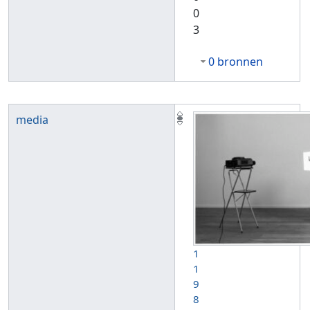
0
3
0 bronnen
media
1
1
9
8