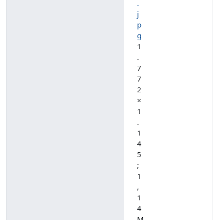
.
j
p
g
1
.
7
7
2
×
1
.
1
4
5
;
1
,
1
4
M