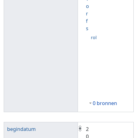
o
r
f
s
rol
0 bronnen
begindatum
2
0