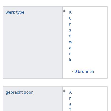
werk type
K
u
n
s
t
w
e
r
k
0 bronnen
gebracht door
A
n
a
T