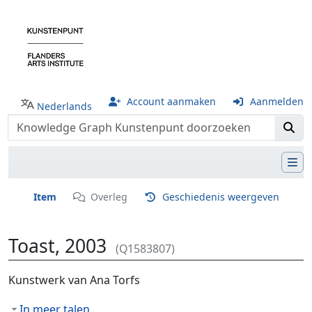
Account aanmaken
Aanmelden
Nederlands
Item
Overleg
Geschiedenis weergeven
Toast, 2003
(Q1583807)
Ga naar:
navigatie
,
zoeken
Kunstwerk van Ana Torfs
In meer talen