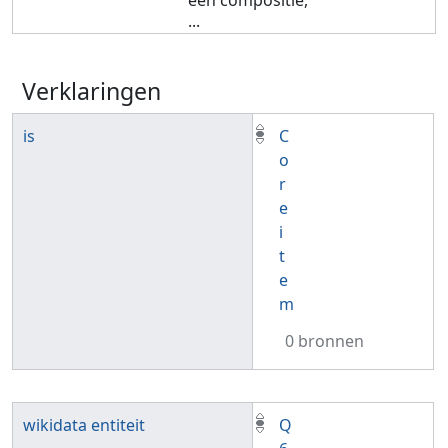
een compositie,
...
Verklaringen
is
C
o
r
e
i
t
e
m
0 bronnen
wikidata entiteit
Q