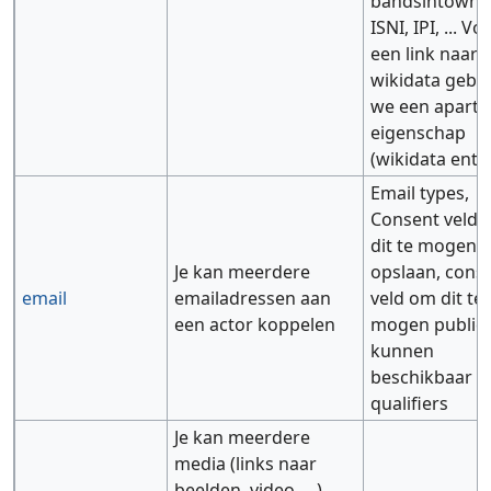
bandsintown, v
ISNI, IPI, ... Vo
een link naar
wikidata gebr
we een aparte
eigenschap
(wikidata entite
Email types,
Consent veld
dit te mogen
Je kan meerdere
opslaan, cons
email
emailadressen aan
veld om dit te
een actor koppelen
mogen public
kunnen
beschikbaar zi
qualifiers
Je kan meerdere
media (links naar
beelden, video, ...),