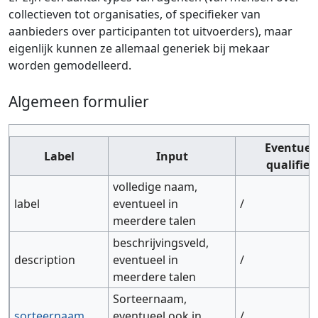
collectieven tot organisaties, of specifieker van
aanbieders over participanten tot uitvoerders), maar
eigenlijk kunnen ze allemaal generiek bij mekaar
worden gemodelleerd.
Algemeen formulier
Eventuel
Label
Input
qualifier
volledige naam,
label
eventueel in
/
meerdere talen
beschrijvingsveld,
description
eventueel in
/
meerdere talen
Sorteernaam,
sorteernaam
eventueel ook in
/