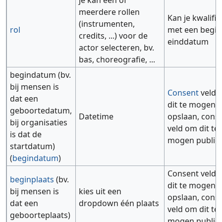
je kan één of
meerdere rollen
Kan je kwalifi
(instrumenten,
rol
met een begin
credits, ...) voor de
einddatum
actor selecteren, bv.
bas, choreografie, ...
begindatum (bv.
bij mensen is
Consent
veld 
dat een
dit te mogen
geboortedatum,
Datetime
opslaan, cons
bij organisaties
veld om dit te
is dat de
mogen public
startdatum)
(
begindatum
)
Consent veld
beginplaats
(bv.
dit te mogen
bij mensen is
kies uit een
opslaan, cons
dat een
dropdown één plaats
veld om dit te
geboorteplaats)
mogen public