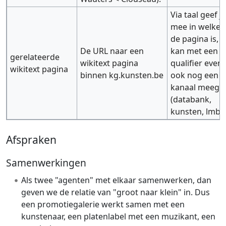
Via taal geef j
mee in welke t
de pagina is, e
De URL naar een
kan met een
gerelateerde
wikitext pagina
qualifier even
wikitext pagina
binnen kg.kunsten.be
ook nog een
kanaal meege
(databank,
kunsten, lmbyg,
Afspraken
Samenwerkingen
Als twee "agenten" met elkaar samenwerken, dan
geven we de relatie van "groot naar klein" in. Dus
een promotiegalerie werkt samen met een
kunstenaar, een platenlabel met een muzikant, een