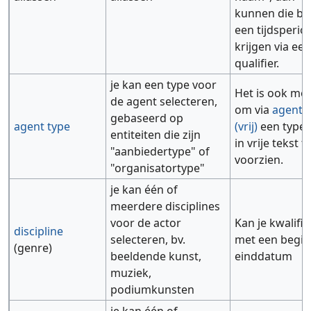
kunnen die bv
een tijdsperio
krijgen via ee
qualifier.
je kan een type voor
Het is ook mog
de agent selecteren,
om via
agent 
gebaseerd op
agent type
(vrij)
een typer
entiteiten die zijn
in vrije tekst t
"aanbiedertype" of
voorzien.
"organisatortype"
je kan één of
meerdere disciplines
voor de actor
Kan je kwalifi
discipline
selecteren, bv.
met een begin
(genre)
beeldende kunst,
einddatum
muziek,
podiumkunsten