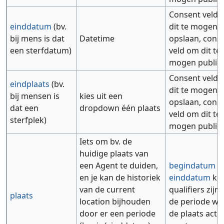
Consent veld
einddatum
(bv.
dit te mogen
bij mens is dat
Datetime
opslaan, cons
een sterfdatum)
veld om dit te
mogen public
Consent veld
eindplaats
(bv.
dit te mogen
bij mensen is
kies uit een
opslaan, cons
dat een
dropdown één plaats
veld om dit te
sterfplek)
mogen public
Iets om bv. de
huidige plaats van
een Agent te duiden,
begindatum
e
en je kan de historiek
einddatum
ku
van de current
qualifiers zijn
plaats
location bijhouden
de periode wa
door er een periode
de plaats actue