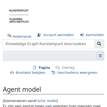
Account aanmaken
Aanmelden
Nederlands
Pagina
Overleg
Brontekst bekijken
Geschiedenis weergeven
Agent model
(Doorverwezen vanaf
Actor model
)
Ga naar:
navigatie
,
zoeken
Er zijn een aantal types van agenten (van mensen over