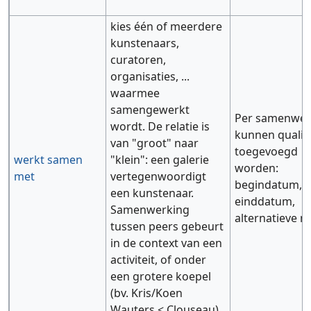
kies één of meerdere
kunstenaars,
curatoren,
organisaties, ...
waarmee
samengewerkt
Per samenwer
wordt. De relatie is
kunnen qualifi
van "groot" naar
toegevoegd
werkt samen
"klein": een galerie
worden:
met
vertegenwoordigt
begindatum,
een kunstenaar.
einddatum,
Samenwerking
alternatieve 
tussen peers gebeurt
in de context van een
activiteit, of onder
een grotere koepel
(bv. Kris/Koen
Wauters < Clouseau).