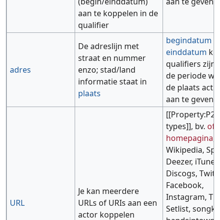
(begin/einddatum)
aan te geven
aan te koppelen in de
qualifier
begindatum
e
De adreslijn met
einddatum
ku
straat en nummer
qualifiers zijn
adres
enzo; stad/land
de periode wa
informatie staat in
de plaats actue
plaats
aan te geven
[[Property:P2
types]], bv.
off
homepagina
,
Wikipedia, Spot
Deezer, iTunes
Discogs, Twitte
Facebook,
Je kan meerdere
Instagram, Tik
URL
URLs of URIs aan een
Setlist, songki
actor koppelen