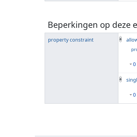
Beperkingen op deze e
property constraint
allo
pr
0
sing
0