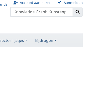
Account aanmaken
Aanmelden
ands
ector lijstjes
Bijdragen