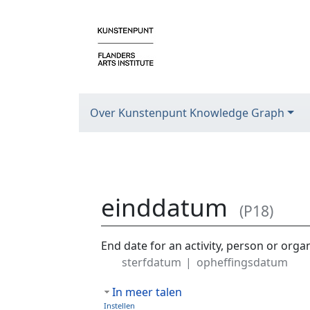
Over Kunstenpunt Knowledge Graph
einddatum
(P18)
Ga naar:
navigatie
,
zoeken
End date for an activity, person or orga
sterfdatum
opheffingsdatum
In meer talen
Instellen