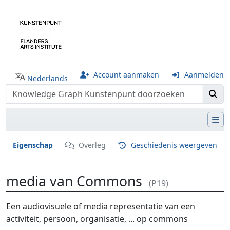
Account aanmaken
Aanmelden
Nederlands
Eigenschap
Overleg
Geschiedenis weergeven
media van Commons
(P19)
Ga naar:
navigatie
,
zoeken
Een audiovisuele of media representatie van een
activiteit, persoon, organisatie, ... op commons