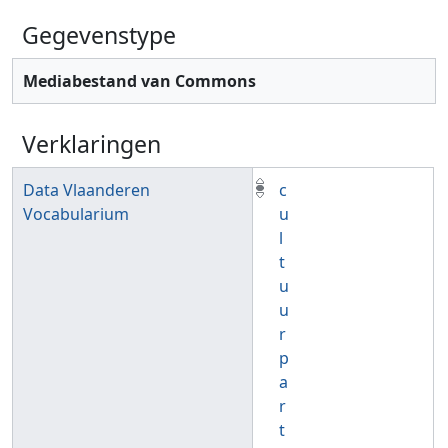
Gegevenstype
Mediabestand van Commons
Verklaringen
Data Vlaanderen
c
Vocabularium
u
l
t
u
u
r
p
a
r
t