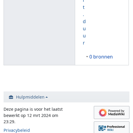
i
t
.
d
u
u
r
0 bronnen
Hulpmiddelen
Deze pagina is voor het laatst
bewerkt op 12 mrt 2024 om
23:29.
Privacybeleid