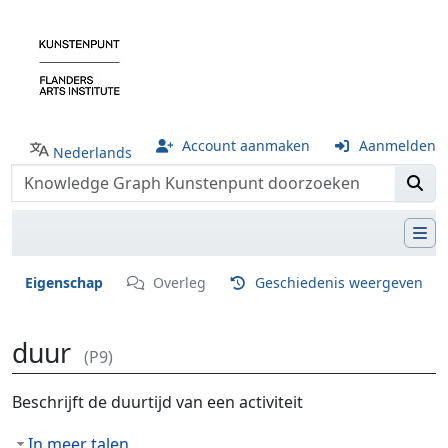
Account aanmaken
Aanmelden
Nederlands
Eigenschap
Overleg
Geschiedenis weergeven
duur
(P9)
Ga naar:
navigatie
,
zoeken
Beschrijft de duurtijd van een activiteit
In meer talen