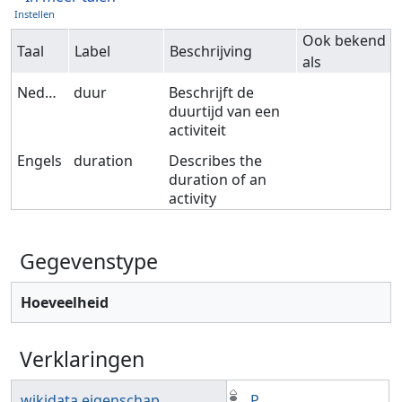
Instellen
Ook bekend
Taal
Label
Beschrijving
als
Nederlands
duur
Beschrijft de
duurtijd van een
activiteit
Engels
duration
Describes the
duration of an
activity
Gegevenstype
Hoeveelheid
Verklaringen
wikidata eigenschap
P