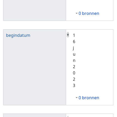
0 bronnen
begindatum
1
6
j
u
n
2
0
2
3
0 bronnen