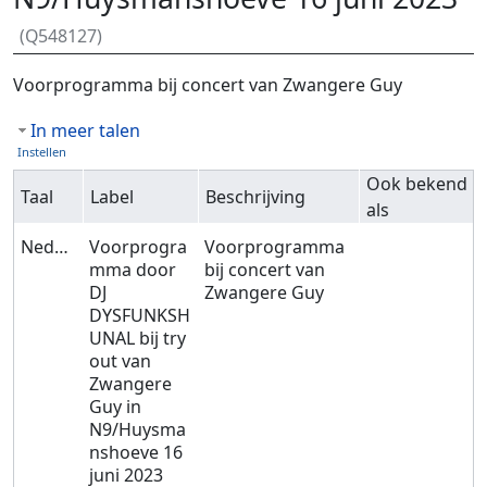
(Q548127)
Ga naar:
navigatie
,
zoeken
Voorprogramma bij concert van Zwangere Guy
In meer talen
Instellen
Ook bekend
Taal
Label
Beschrijving
als
Nederlands
Voorprogra
Voorprogramma
mma door
bij concert van
DJ
Zwangere Guy
DYSFUNKSH
UNAL bij try
out van
Zwangere
Guy in
N9/Huysma
nshoeve 16
juni 2023