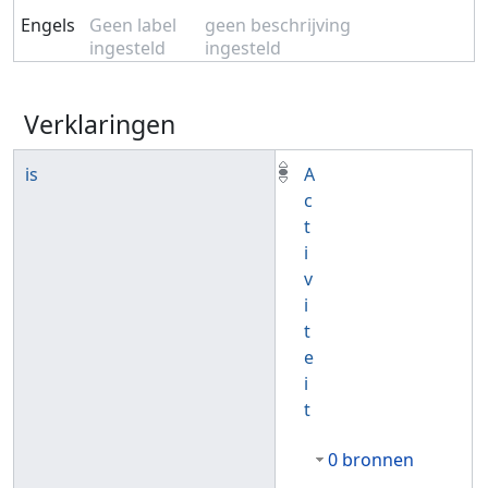
Engels
Geen label
geen beschrijving
ingesteld
ingesteld
Verklaringen
is
A
c
t
i
v
i
t
e
i
t
0 bronnen