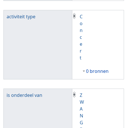
activiteit type
C
o
n
c
e
r
t
0 bronnen
is onderdeel van
Z
W
A
N
G