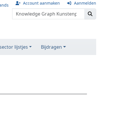
Account aanmaken
Aanmelden
ands
ector lijstjes
Bijdragen