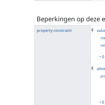
Beperkingen op deze e
property constraint
valu
cl
re
0
allo
pr
0