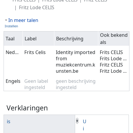
Fritz Lode CELIS
In meer talen
Instellen
Ook bekend
Taal
Label
Beschrijving
als
Nederlands
Frits Celis
Identity imported
Frits CELIS
from
Frits Lode CELIS
muziekcentrum.k
Fritz CELIS
unsten.be
Fritz Lode CELIS
Engels
Geen label
geen beschrijving
ingesteld
ingesteld
Verklaringen
is
U
i