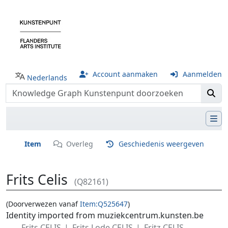
Account aanmaken
Aanmelden
Nederlands
Item
Overleg
Geschiedenis weergeven
Frits Celis
(Q82161)
(Doorverwezen vanaf
Item:Q525647
)
Ga naar:
navigatie
,
zoeken
Identity imported from muziekcentrum.kunsten.be
Frits CELIS
Frits Lode CELIS
Fritz CELIS