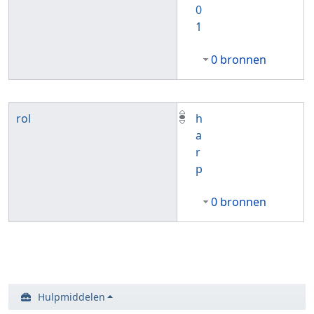
0
1
0 bronnen
rol
h
a
r
p
0 bronnen
Hulpmiddelen