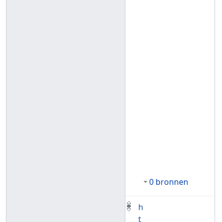
0 bronnen
h
t