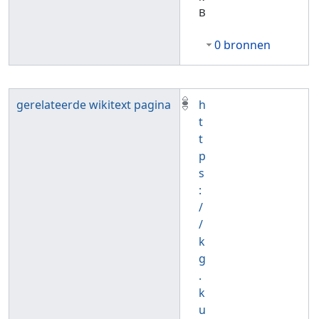
B
0 bronnen
gerelateerde wikitext pagina
h
t
t
p
s
:
/
/
k
g
.
k
u