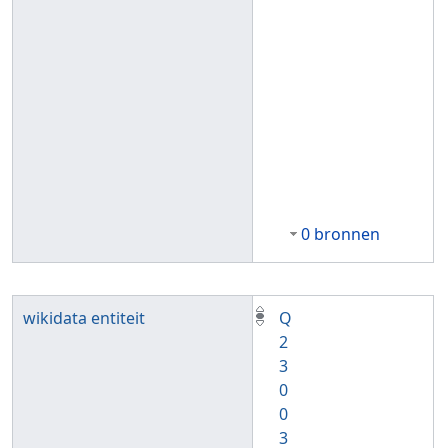
0 bronnen
wikidata entiteit
Q
2
3
0
0
3