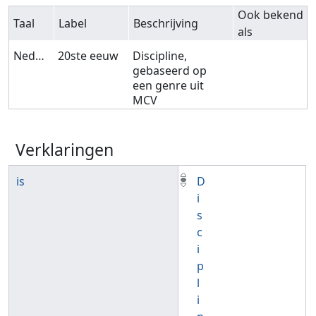
Ook bekend
Taal
Label
Beschrijving
als
Nederlands
20ste eeuw
Discipline,
gebaseerd op
een genre uit
MCV
Verklaringen
is
D
i
s
c
i
p
l
i