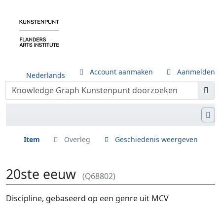
Account aanmaken
Aanmelden
Nederlands
Item
Overleg
Geschiedenis weergeven
20ste eeuw
(Q68802)
Ga naar:
navigatie
,
zoeken
Discipline, gebaseerd op een genre uit MCV