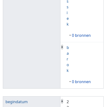
s
s
i
e
k
0 bronnen
b
a
r
o
k
0 bronnen
begindatum
2