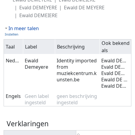
Evald DEMEYERE
Ewald DE MEYERE
Ewald DEMEIERE
In meer talen
Instellen
Ook bekend
Taal
Label
Beschrijving
als
Nederlands
Ewald
Identity imported
Ewald DEMEYERE
Demeyere
from
Evald DEMEIERE
muziekcentrum.k
Evald DEMEYERE
unsten.be
Ewald DE MEYERE
Ewald DEMEIERE
Engels
Geen label
geen beschrijving
ingesteld
ingesteld
Verklaringen