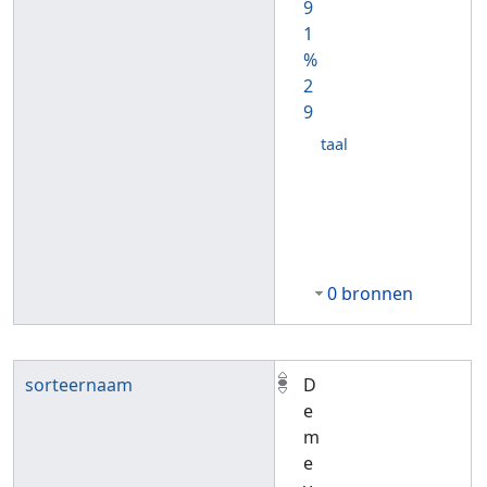
9
1
%
2
9
taal
0 bronnen
sorteernaam
D
e
m
e