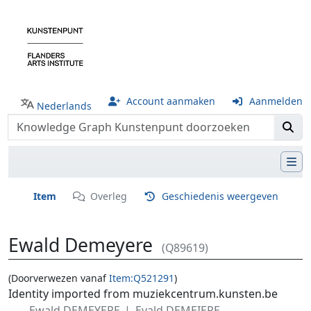
Account aanmaken
Aanmelden
Nederlands
Item
Overleg
Geschiedenis weergeven
Ewald Demeyere
(Q89619)
(Doorverwezen vanaf
Item:Q521291
)
Ga naar:
navigatie
,
zoeken
Identity imported from muziekcentrum.kunsten.be
Ewald DEMEYERE
Evald DEMEIERE