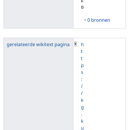
k
B
0 bronnen
gerelateerde wikitext pagina
h
t
t
p
s
:
/
/
k
g
.
k
u