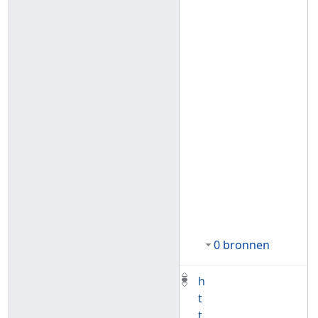
0 bronnen
h
t
t