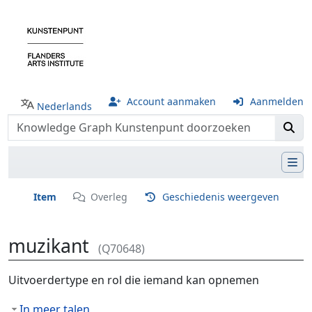
Account aanmaken
Aanmelden
Nederlands
Item
Overleg
Geschiedenis weergeven
muzikant
(Q70648)
Ga naar:
navigatie
,
zoeken
Uitvoerdertype en rol die iemand kan opnemen
In meer talen