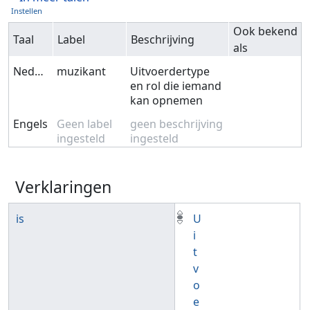
Instellen
Ook bekend
Taal
Label
Beschrijving
als
Nederlands
muzikant
Uitvoerdertype
en rol die iemand
kan opnemen
Engels
Geen label
geen beschrijving
ingesteld
ingesteld
Verklaringen
is
U
i
t
v
o
e