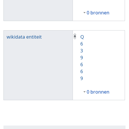
0 bronnen
wikidata entiteit
Q
6
3
9
6
6
9
0 bronnen