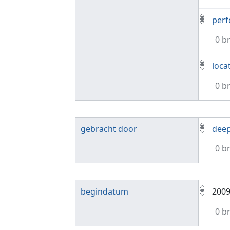
per
0 b
loca
0 b
gebracht door
dee
0 b
begindatum
200
0 b