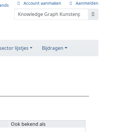
Account aanmaken
Aanmelden
ands
ector lijstjes
Bijdragen
Ook bekend als