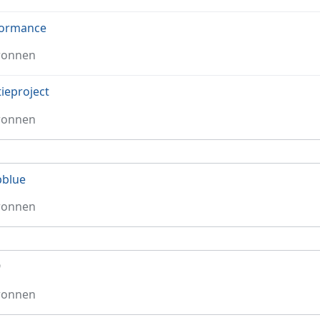
formance
ronnen
tieproject
ronnen
pblue
ronnen
9
ronnen