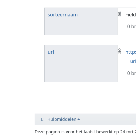
sorteernaam
Fiel
0 b
url
http
ur
0 b
Hulpmiddelen
Deze pagina is voor het laatst bewerkt op 24 mrt