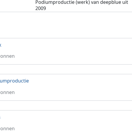
l
Podiumproductie (werk) van deepblue uit
2009
k
ronnen
iumproductie
ronnen
s
ronnen