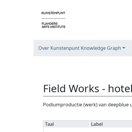
Over Kunstenpunt Knowledge Graph
Field Works - hote
Ga naar:
navigatie
,
zoeken
Podiumproductie (werk) van deepblue u
Taal
Label