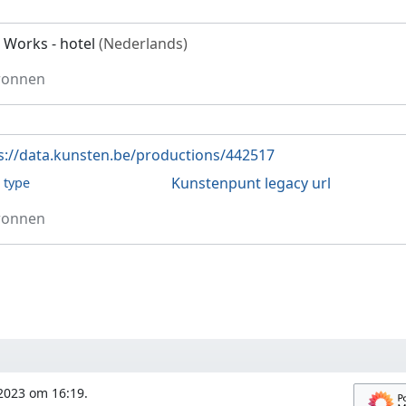
d Works - hotel
(Nederlands)
ronnen
s://data.kunsten.be/productions/442517
Kunstenpunt legacy url
l type
ronnen
 2023 om 16:19.