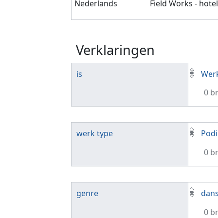
Nederlands
Field Works - hote
Verklaringen
is
Wer
0 b
werk type
Pod
0 b
genre
dan
0 b