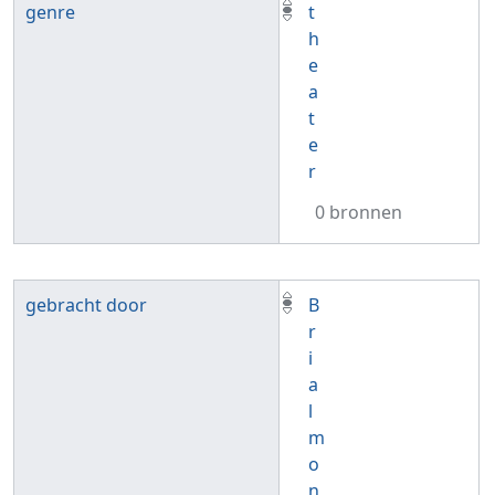
genre
t
h
e
a
t
e
r
0 bronnen
gebracht door
B
r
i
a
l
m
o
n