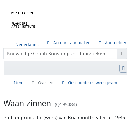
Account aanmaken
Aanmelden
Nederlands
Item
Overleg
Geschiedenis weergeven
Waan-zinnen
(Q195484)
Ga naar:
navigatie
,
zoeken
Podiumproductie (werk) van Brialmonttheater uit 1986