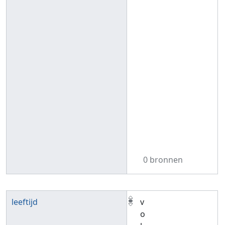
0 bronnen
leeftijd
v
o