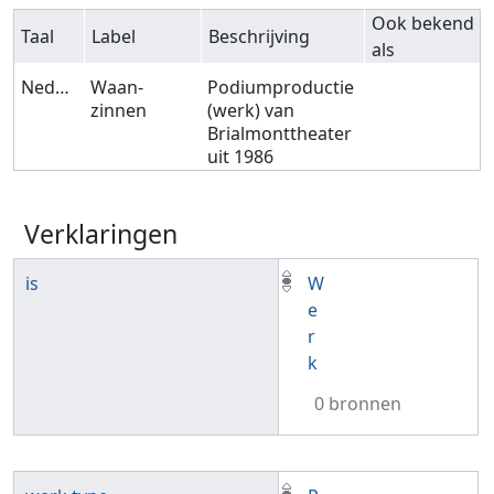
Ook bekend
Taal
Label
Beschrijving
als
Nederlands
Waan-
Podiumproductie
zinnen
(werk) van
Brialmonttheater
uit 1986
Verklaringen
is
W
e
r
k
0 bronnen