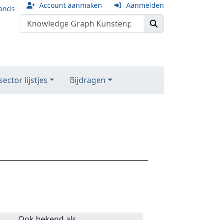
Account aanmaken
Aanmelden
ands
ector lijstjes
Bijdragen
Ook bekend als