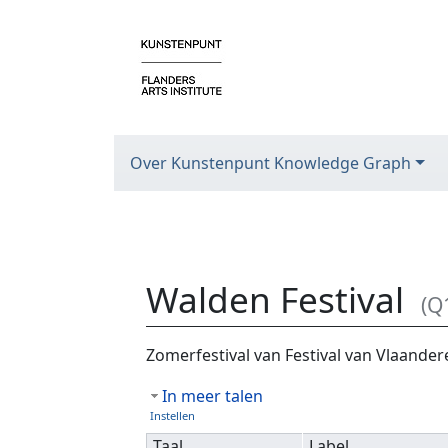
Over Kunstenpunt Knowledge Graph
Walden Festival
(Q
Ga naar:
navigatie
,
zoeken
Zomerfestival van Festival van Vlaander
In meer talen
Instellen
Taal
Label