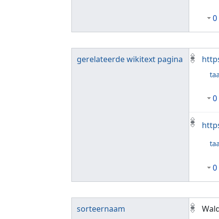
0
gerelateerde wikitext pagina
http
taa
0
http
taa
0
sorteernaam
Wal