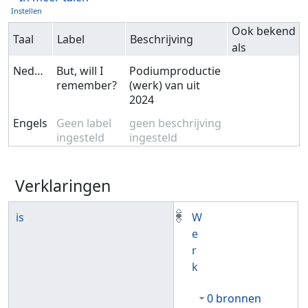
Instellen
Ook bekend
Taal
Label
Beschrijving
als
Nederlands
But, will I
Podiumproductie
remember?
(werk) van uit
2024
Engels
Geen label
geen beschrijving
ingesteld
ingesteld
Verklaringen
is
W
e
r
k
0 bronnen