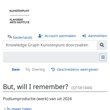
Account aanmaken
Aanmelden
Nederlands
Item
Overleg
Geschiedenis weergeven
But, will I remember?
(Q1561444)
Ga naar:
navigatie
,
zoeken
Podiumproductie (werk) van uit 2024
In meer talen