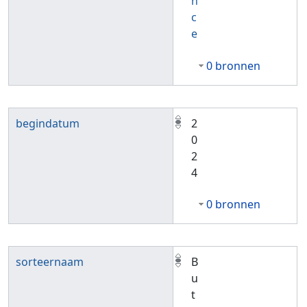
n
c
e
0 bronnen
begindatum
2
0
2
4
0 bronnen
sorteernaam
B
u
t