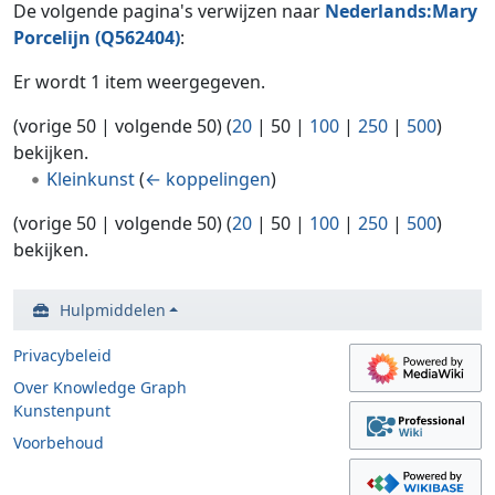
De volgende pagina's verwijzen naar
Nederlands:Mary
Porcelijn (Q562404)
:
Er wordt 1 item weergegeven.
(
vorige 50
|
volgende 50
) (
20
|
50
|
100
|
250
|
500
)
bekijken.
Kleinkunst
(
← koppelingen
)
(
vorige 50
|
volgende 50
) (
20
|
50
|
100
|
250
|
500
)
bekijken.
Hulpmiddelen
Privacybeleid
Over Knowledge Graph
Kunstenpunt
Voorbehoud