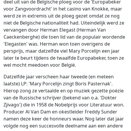
deel uit van de Belgische ploeg voor de 'Europabeker
voor Zangvoordracht' in het casino van Knokke, maar
werd ze in extremis uit de ploeg gezet omdat ze nog
niet de Belgische nationaliteit had. Uiteindelijk werd ze
vervangen door Herman Elegast (Herman Van
Caeckenberghe) die toen lid van de populair wordende
'Elegasten' was. Herman won toen overigens de
persprijs, maar datzelfde viel Mary Porcelijn een jaar
later te beurt tijdens de twaalfde Europabeker, toen ze
wel mocht meedoen voor België.
Datzelfde jaar verscheen haar tweede (en meteen
laatste) LP: 'Mary Porcelijn zingt Boris Pasternak'.
Hierop zong ze vertaalde en op muziek gezette poëzie
van de Russische schrijver (bekend van o.a. 'Dokter
Zjivago') die in 1958 de Nobelprijs voor Literatuur won.
Producer Al Van Dam en okestleider Freddy Sunder
namen deze keer de honneurs waar. Nog later dat jaar
volgde nog een succesvolle deelname aan een andere