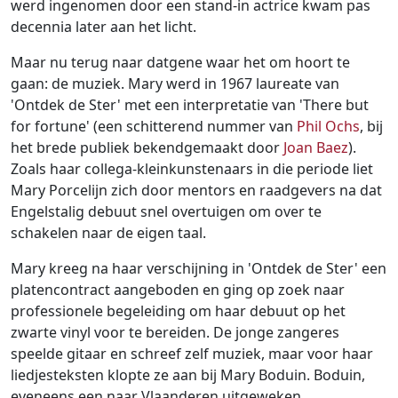
werd ingenomen door een stand-in actrice kwam pas
decennia later aan het licht.
Maar nu terug naar datgene waar het om hoort te
gaan: de muziek. Mary werd in 1967 laureate van
'Ontdek de Ster' met een interpretatie van 'There but
for fortune' (een schitterend nummer van
Phil Ochs
, bij
het brede publiek bekendgemaakt door
Joan Baez
).
Zoals haar collega-kleinkunstenaars in die periode liet
Mary Porcelijn zich door mentors en raadgevers na dat
Engelstalig debuut snel overtuigen om over te
schakelen naar de eigen taal.
Mary kreeg na haar verschijning in 'Ontdek de Ster' een
platencontract aangeboden en ging op zoek naar
professionele begeleiding om haar debuut op het
zwarte vinyl voor te bereiden. De jonge zangeres
speelde gitaar en schreef zelf muziek, maar voor haar
liedjesteksten klopte ze aan bij Mary Boduin. Boduin,
eveneens een naar Vlaanderen uitgeweken