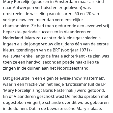
Ga naar:
navigatie
,
zoeken
Mary Porcelijn (geboren in Amsterdam maar als kind
naar Antwerpen verhuisd en er gebleven) was
omstreeks de wisseling van de jaren '60 en '70 van
vorige eeuw een meer dan verdienstelijke
chansonnière. Ze had toen gedurende een -evenwel vrij
beperkte- periode successen in Vlaanderen en
Nederland. Mary zou echter de kleine geschiedenis
ingaan als de jonge vrouw die tijdens één van de eerste
kleuruitzendingen van de BRT (voorjaar 1971) -
weliswaar enkel langs de fraaie achterkant - te zien was
toen ze een handvol seconden poedelnaakt liep te
zingen in de duinen aan het Noordzeestrand.
Dat gebeurde in een eigen televisie-show 'Pasternak',
waarin een fractie van het liedje 'Erotissima' (uit de LP
'Mary Porcelijn zingt Boris Pasternak') werd getoond.
En of Vlaanderen geschokt was! De media spraken met
opgestoken vingertje schande over dit wulps gebeuren
in de duinen. Dat in de bewuste scène Mary's plaats