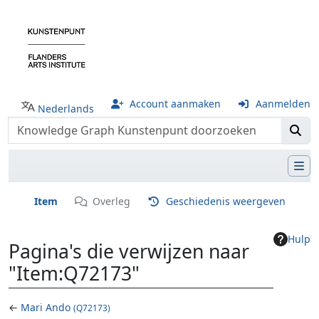
Account aanmaken
Aanmelden
Nederlands
Item
Overleg
Geschiedenis weergeven
Hulp
Pagina's die verwijzen naar
"Item:Q72173"
←
Mari Ando
(Q72173)