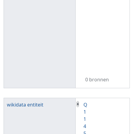
0 bronnen
wikidata entiteit
Q
1
1
4
5