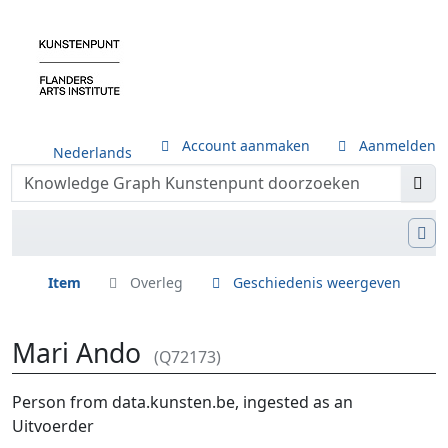
Account aanmaken
Aanmelden
Nederlands
Item
Overleg
Geschiedenis weergeven
Mari Ando
(Q72173)
Ga naar:
navigatie
,
zoeken
Person from data.kunsten.be, ingested as an
Uitvoerder