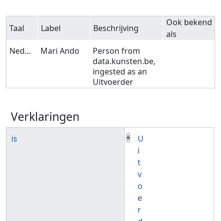
Ook bekend
Taal
Label
Beschrijving
als
Nederlands
Mari Ando
Person from
data.kunsten.be,
ingested as an
Uitvoerder
Verklaringen
is
U
i
t
v
o
e
r