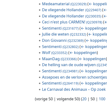
Medeamaterial
(
← koppel
(Q223029)
De vliegende Hollander
(
←
(Q229407)
De vliegende Hollander
(
←
(Q230035)
Ceci n'est plus CARMEN!
(
←
(Q230978)
Sentimenti
(
← koppelinge
(Q231677)
Jullie die weten
(
← koppeli
(Q232332)
Don Giovanni
(
← koppelin
(Q232369)
Sentimenti
(
← koppelinge
(Q232802)
Wolf
(
← koppelingen
)
(Q233352)
MaanDag
(
← koppelingen
(Q233366)
De helling van de oude wijven
(Q234
Sentimenti
(
← koppelinge
(Q234981)
Assepoes en de verloren schoentje
Sentimenti
(
← koppelinge
(Q264119)
Le Carnaval des Animaux – Op zoek 
(
vorige 50
|
volgende 50
) (
20
|
50
|
100