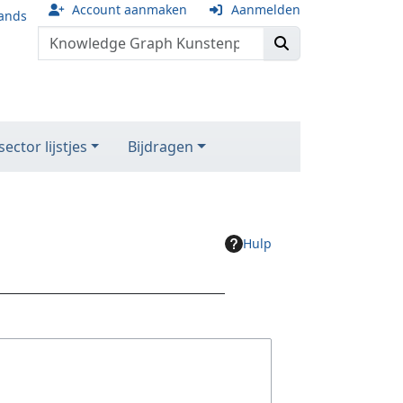
Account aanmaken
Aanmelden
ands
ector lijstjes
Bijdragen
Hulp