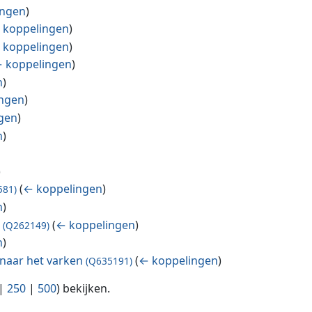
ingen
)
 koppelingen
)
 koppelingen
)
 koppelingen
)
n
)
ngen
)
gen
)
n
)
)
(
← koppelingen
)
581)
n
)
s
(
← koppelingen
)
(Q262149)
n
)
naar het varken
(
← koppelingen
)
(Q635191)
|
250
|
500
) bekijken.