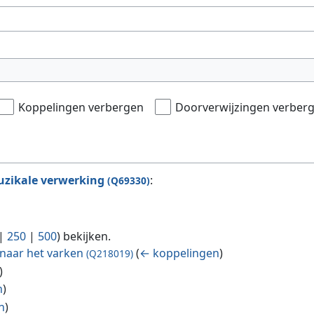
Koppelingen verbergen
Doorverwijzingen verber
zikale verwerking
:
(Q69330)
|
250
|
500
) bekijken.
naar het varken
(
← koppelingen
)
(Q218019)
)
n
)
n
)