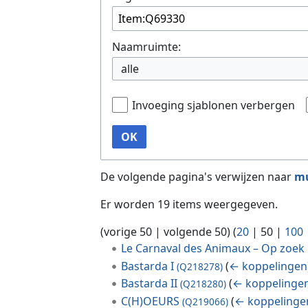
Naamruimte:
alle
Invoeging sjablonen verbergen
OK
De volgende pagina's verwijzen naar
mu
Er worden 19 items weergegeven.
(
vorige 50
|
volgende 50
) (
20
|
50
|
100
Le Carnaval des Animaux – Op zoek 
Bastarda I
(
← koppelingen
(Q218278)
Bastarda II
(
← koppelinge
(Q218280)
C(H)OEURS
(
← koppelinge
(Q219066)