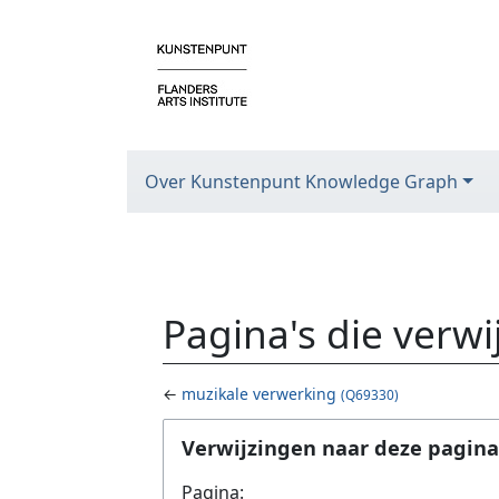
Over Kunstenpunt Knowledge Graph
Pagina's die verw
←
muzikale verwerking
(Q69330)
Ga naar:
navigatie
,
zoeken
Verwijzingen naar deze pagina
Pagina: