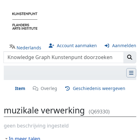
Account aanmaken
Aanmelden
Nederlands
Item
Overleg
Geschiedenis weergeven
muzikale verwerking
(Q69330)
Ga naar:
navigatie
,
zoeken
geen beschrijving ingesteld
In meer talen