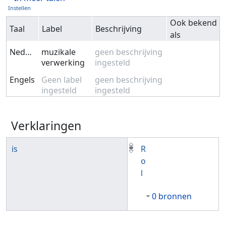
Instellen
Ook bekend
Taal
Label
Beschrijving
als
Nederlands
muzikale
geen beschrijving
verwerking
ingesteld
Engels
Geen label
geen beschrijving
ingesteld
ingesteld
Verklaringen
is
R
o
l
0 bronnen