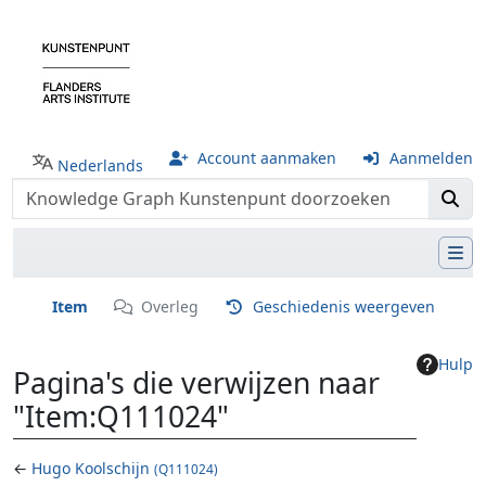
Account aanmaken
Aanmelden
Nederlands
Item
Overleg
Geschiedenis weergeven
Hulp
Pagina's die verwijzen naar
"Item:Q111024"
←
Hugo Koolschijn
(Q111024)