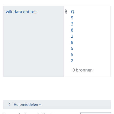
wikidata entiteit
Q
5
2
8
2
8
5
5
2
0 bronnen
Hulpmiddelen