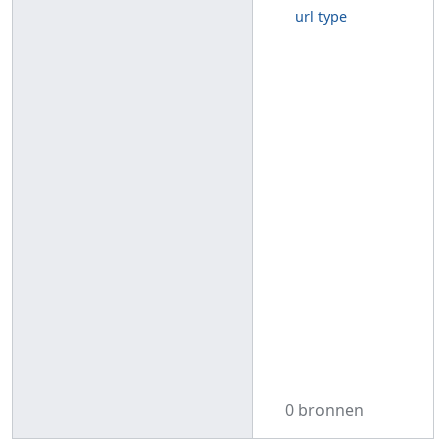
url type
0 bronnen