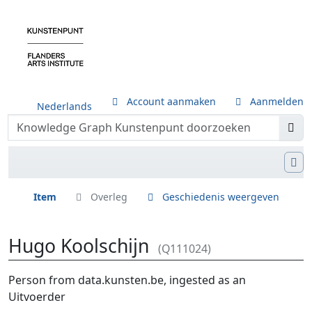
Account aanmaken
Aanmelden
Nederlands
Item
Overleg
Geschiedenis weergeven
Hugo Koolschijn
(Q111024)
Ga naar:
navigatie
,
zoeken
Person from data.kunsten.be, ingested as an
Uitvoerder