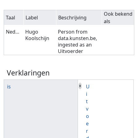
Ook bekend
Taal
Label
Beschrijving
als
Nederlands
Hugo
Person from
Koolschijn
data.kunsten.be,
ingested as an
Uitvoerder
Verklaringen
is
U
i
t
v
o
e
r