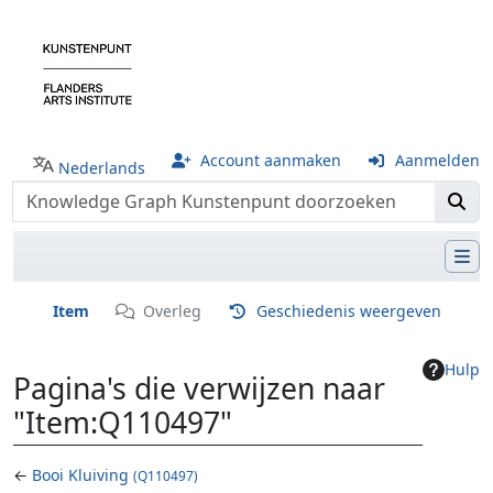
Account aanmaken
Aanmelden
Nederlands
Item
Overleg
Geschiedenis weergeven
Hulp
Pagina's die verwijzen naar
"Item:Q110497"
←
Booi Kluiving
(Q110497)