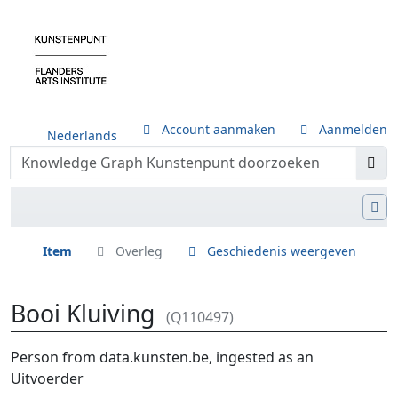
Account aanmaken
Aanmelden
Nederlands
Item
Overleg
Geschiedenis weergeven
Booi Kluiving
(Q110497)
Ga naar:
navigatie
,
zoeken
Person from data.kunsten.be, ingested as an
Uitvoerder