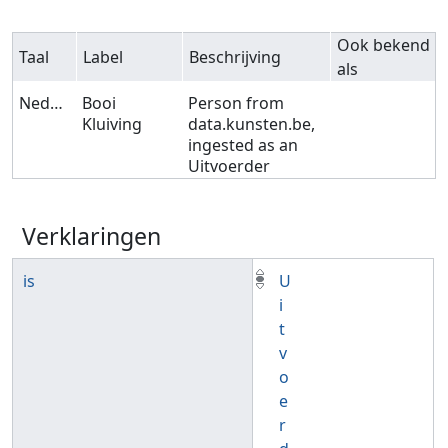
Ook bekend
Taal
Label
Beschrijving
als
Nederlands
Booi
Person from
Kluiving
data.kunsten.be,
ingested as an
Uitvoerder
Verklaringen
is
U
i
t
v
o
e
r