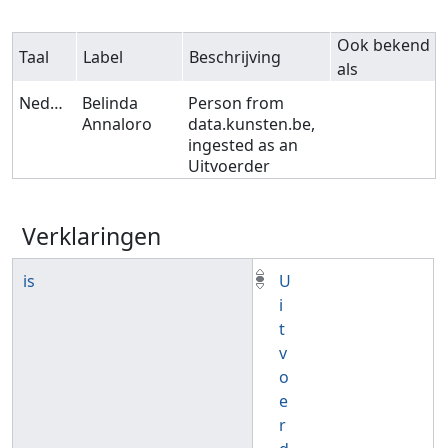
Ook bekend
Taal
Label
Beschrijving
als
Nederlands
Belinda
Person from
Annaloro
data.kunsten.be,
ingested as an
Uitvoerder
Verklaringen
is
U
i
t
v
o
e
r