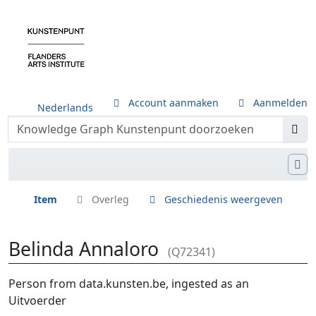
Account aanmaken
Aanmelden
Nederlands
Item
Overleg
Geschiedenis weergeven
Belinda Annaloro
(Q72341)
Ga naar:
navigatie
,
zoeken
Person from data.kunsten.be, ingested as an
Uitvoerder