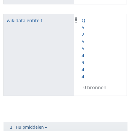
wikidata entiteit
Q
5
2
5
5
4
9
4
4
0 bronnen
Hulpmiddelen