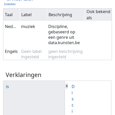
Instellen
Ook bekend
Taal
Label
Beschrijving
als
Nederlands
muziek
Discipline,
gebaseerd op
een genre uit
data.kunsten.be
Engels
Geen label
geen beschrijving
ingesteld
ingesteld
Verklaringen
is
D
i
s
c
i