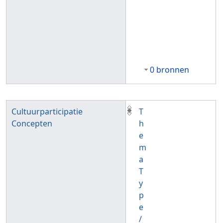
0 bronnen
Cultuurparticipatie
T
Concepten
h
e
m
a
T
y
p
e
/