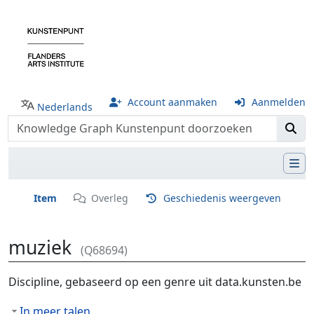
Account aanmaken
Aanmelden
Nederlands
Item
Overleg
Geschiedenis weergeven
muziek
(Q68694)
Ga naar:
navigatie
,
zoeken
Discipline, gebaseerd op een genre uit data.kunsten.be
In meer talen