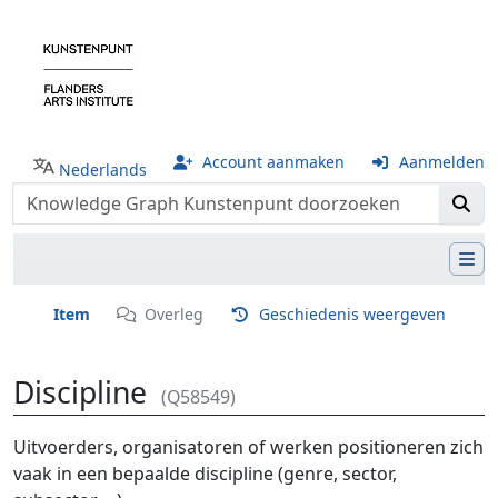
Account aanmaken
Aanmelden
Nederlands
Item
Overleg
Geschiedenis weergeven
Discipline
(Q58549)
Ga naar:
navigatie
,
zoeken
Uitvoerders, organisatoren of werken positioneren zich
vaak in een bepaalde discipline (genre, sector,