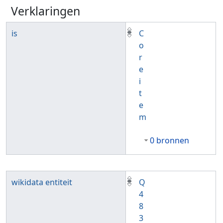
Verklaringen
is
C
o
r
e
i
t
e
m
0 bronnen
wikidata entiteit
Q
4
8
3