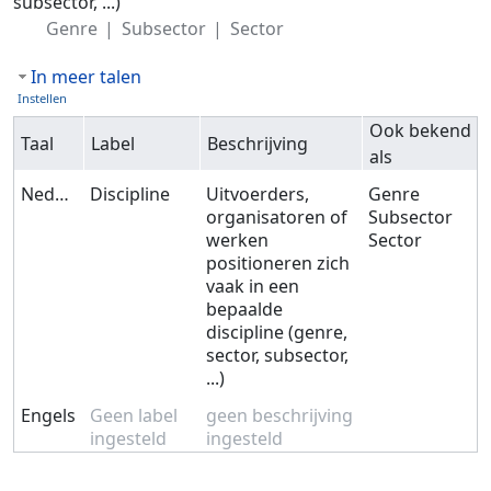
subsector, ...)
Genre
Subsector
Sector
In meer talen
Instellen
Ook bekend
Taal
Label
Beschrijving
als
Nederlands
Discipline
Uitvoerders,
Genre
organisatoren of
Subsector
werken
Sector
positioneren zich
vaak in een
bepaalde
discipline (genre,
sector, subsector,
...)
Engels
Geen label
geen beschrijving
ingesteld
ingesteld