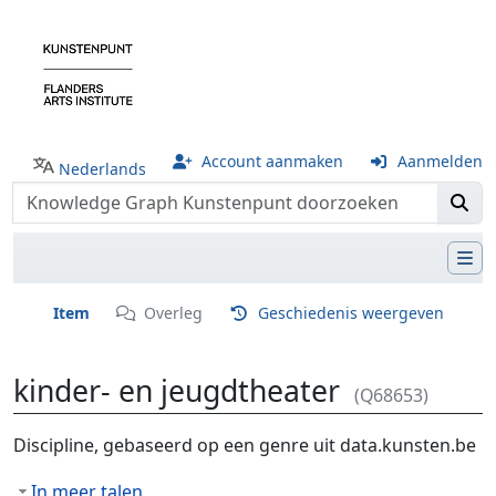
Account aanmaken
Aanmelden
Nederlands
Item
Overleg
Geschiedenis weergeven
kinder- en jeugdtheater
(Q68653)
Ga naar:
navigatie
,
zoeken
Discipline, gebaseerd op een genre uit data.kunsten.be
In meer talen