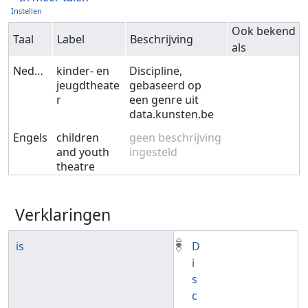
Instellen
Ook bekend
Taal
Label
Beschrijving
als
Nederlands
kinder- en
Discipline,
jeugdtheate
gebaseerd op
r
een genre uit
data.kunsten.be
Engels
children
geen beschrijving
and youth
ingesteld
theatre
Verklaringen
is
D
i
s
c