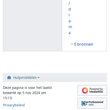
/
d
r
a
m
a
0 bronnen
Hulpmiddelen
Deze pagina is voor het laatst
bewerkt op 5 nov 2024 om
15:13.
Privacybeleid