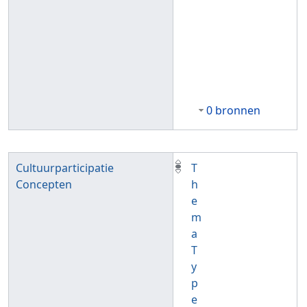
0 bronnen
Cultuurparticipatie
T
Concepten
h
e
m
a
T
y
p
e