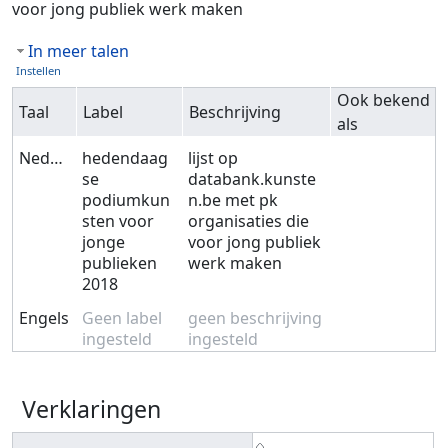
voor jong publiek werk maken
In meer talen
Instellen
Ook bekend
Taal
Label
Beschrijving
als
Nederlands
hedendaag
lijst op
se
databank.kunste
podiumkun
n.be met pk
sten voor
organisaties die
jonge
voor jong publiek
publieken
werk maken
2018
Engels
Geen label
geen beschrijving
ingesteld
ingesteld
Verklaringen