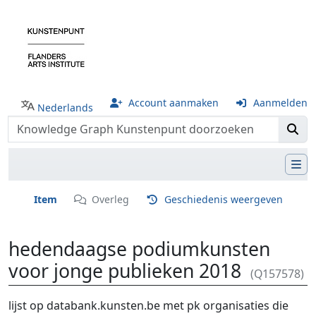
Account aanmaken
Aanmelden
Nederlands
Item
Overleg
Geschiedenis weergeven
hedendaagse podiumkunsten
voor jonge publieken 2018
(Q157578)
Ga naar:
navigatie
,
zoeken
lijst op databank.kunsten.be met pk organisaties die